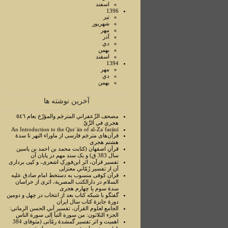
اسفند
1396
تير
شهريور
مهر
آذر
دي
بهمن
اسفند
1394
مهر
دي
بهمن
آخرین نوشته ها
مصحف الزّعفراني المترجَم والمؤرّخ بعام ٥٤٦
هجري في الرَّيّ
An Introduction to the Qurʾān of al-Zaʿfarānī
قرآن‌های مترجَم فارسی از ماوراء النهر تا سدۀ
هشتم هجری
قرآنِ اصفهان (کتابت محمد بن احمد بن یاسین
سال 383 ق) و یک سند مهم در پایان آن
تفسیر قرآن، اثر ابن‌فورکِ اشعری، و کپی برداری
آن از تفسیر رُمّانیِ معتزلی
قرآن کوفی منسوب به دستخط امام صادق علیه
السلام در دارالکتب المصرية، اثری از خراسان
سدۀ سوم یا چهارم هجری
گفتگو با شبکه کتاب بعد از انتخاب در چهل و دومین
دورۀ جایزۀ کتاب سال ایران
الجامع لعلوم القرآن، تفسير أبي الحسن الرماني:
الجزء الثلاثون: من سورة النبأ إلی سورة الناس
اهمیت و اثر تفسیر گمشدۀ رمّانی (متوفای 384