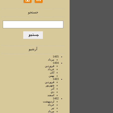
جستجو
آرشیو
1405
مرداد
1404
فروردين
خرداد
آبان
بهمن
1403
فروردين
شهريور
آذر
دي
اسفند
1402
ارديبهشت
خرداد
تير
مرداد