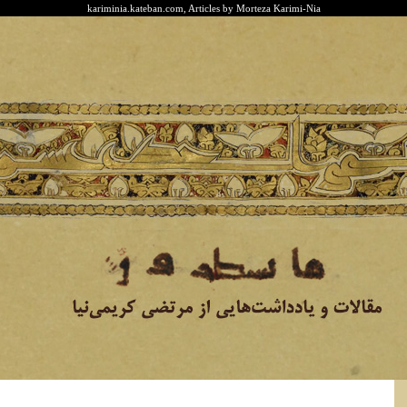
kariminia.kateban.com, Articles by Morteza Karimi-Nia