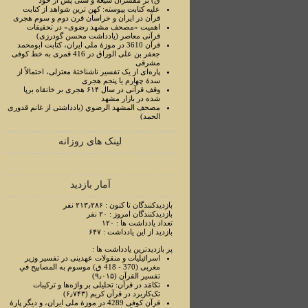
ق) بر مفسران شیعه و سنی پس از خود
علیه کتابت پیوسته: کهن ترین شواهد از کتابت
قرآن در ایران و خراسان قرن دوم و سوم هجری
اهمیت «مصحف مشهد رضوی» در تحقیقات
قرآنی معاصر (یادداشت محسن گودرزی)
قرآن 3610 در موزۀ ملی ایران، کتابت ابومحمد
جعفر بن علی الوراق در 416 قمری به خط کوفی
مشرقی
پاره‌ای از یک تفسیر ناشناختۀ معتزلی، احتمالاً از
سدۀ چهارم یا پنجم هجری
وقف قرآنی در سال ۶۱۴ هجری بر خانقاه برپا
شده در بازار مشهد
مصحف المشهد الرضوي (یادداشتی از غانم قدوری
الحمد)
لینک های روزانه
آمار بازدید
بازدیدکنندگان تا کنون : ۲۱۳٫۲۸۶ نفر
بازدیدکنندگان امروز : ۲۰ نفر
تعداد یادداشت ها : ۱۲۰
بازدید از این یادداشت : ۶۴۷
پر بازدیدترین یادداشت ها :
اسرائیلیات و منقولات عهدینی در تفسیر وزیر
مغربی (370 - 418 ق) موسوم به المصابیح في
تفسیر القرآن (۹٫۰۱۵)
تکامَد در قرآن: تحلیلی بر واژه‌ها و ترکیبات
تک‌کاربرد در قرآن کریم (۶٫۷۴۳)
قرآن کوفی 4289 در موزۀ ملی ایران، و دیگر پارۀ