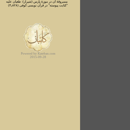
مسروقۀ آن در موزۀ پارس (شیراز): طغیان علیه
"کتابت پیوسته" در قرآن نویسی کوفی (۴٫۸۲۸)
Powered by Kateban.com
2015-09-28