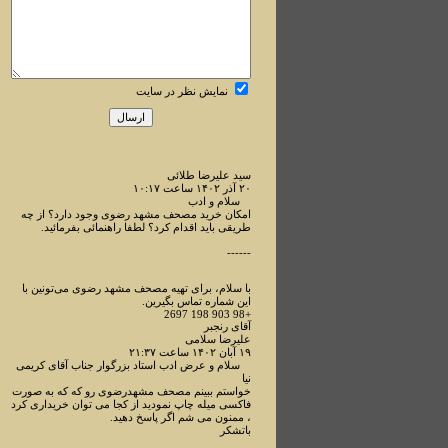
نمایش نظر در سایت
سید علیرضا طلائی
۲۰ آذر ۱۴۰۲ ساعت ۱۰:۱۷
سلام و ادب
امکان خرید مصحف مشهد رضوی وجود دارد؟ از چه
طریقی باید اقدام کرد؟ لطفا راهنمائی بفرمائید.
------
با سلام، برای تهیه مصحف مشهد رضوی می‌تونین با
این شماره تماس بگیرین.
+98 903 198 2697
آقای رنجبر
علیرضا سلامی
۱۹ آبان ۱۴۰۲ ساعت ۲۱:۳۷
سلام و عرض ادب استاد بزرگوار جناب آقای کریمی
نیا
خواستم ببینم مصحف مشهدرضوی رو که که به صورت
فاکسی میله چاپ نمودید از کجا می توان خریداری کرد
، ممنون می شم اگر پاسخ دهید.
باتشکر