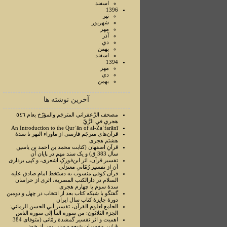
اسفند
1396
تير
شهريور
مهر
آذر
دي
بهمن
اسفند
1394
مهر
دي
بهمن
آخرین نوشته ها
مصحف الزّعفراني المترجَم والمؤرّخ بعام ٥٤٦
هجري في الرَّيّ
An Introduction to the Qurʾān of al-Zaʿfarānī
قرآن‌های مترجَم فارسی از ماوراء النهر تا سدۀ
هشتم هجری
قرآنِ اصفهان (کتابت محمد بن احمد بن یاسین
سال 383 ق) و یک سند مهم در پایان آن
تفسیر قرآن، اثر ابن‌فورکِ اشعری، و کپی برداری
آن از تفسیر رُمّانیِ معتزلی
قرآن کوفی منسوب به دستخط امام صادق علیه
السلام در دارالکتب المصرية، اثری از خراسان
سدۀ سوم یا چهارم هجری
گفتگو با شبکه کتاب بعد از انتخاب در چهل و دومین
دورۀ جایزۀ کتاب سال ایران
الجامع لعلوم القرآن، تفسير أبي الحسن الرماني:
الجزء الثلاثون: من سورة النبأ إلی سورة الناس
اهمیت و اثر تفسیر گمشدۀ رمّانی (متوفای 384
ق) بر مفسران شیعه و سنی پس از خود