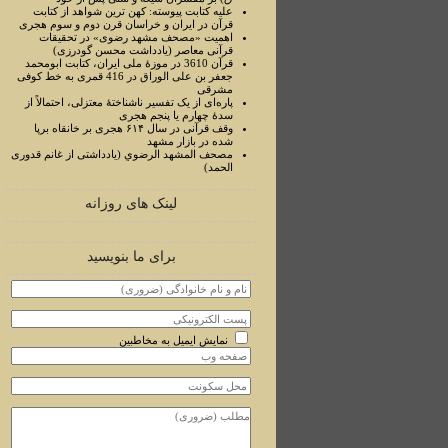
علیه کتابت پیوسته: کهن ترین شواهد از کتابت
قرآن در ایران و خراسان قرن دوم و سوم هجری
اهمیت «مصحف مشهد رضوی» در تحقیقات
قرآنی معاصر (یادداشت محسن گودرزی)
قرآن 3610 در موزۀ ملی ایران، کتابت ابومحمد
جعفر بن علی الوراق در 416 قمری به خط کوفی
مشرقی
پاره‌ای از یک تفسیر ناشناختۀ معتزلی، احتمالاً از
سدۀ چهارم یا پنجم هجری
وقف قرآنی در سال ۶۱۴ هجری بر خانقاه برپا
شده در بازار مشهد
مصحف المشهد الرضوي (یادداشتی از غانم قدوری
الحمد)
لینک های روزانه
برای ما بنویسید
نمایش ایمیل به مخاطبین