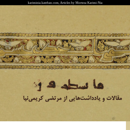
kariminia.kateban.com, Articles by Morteza Karimi-Nia