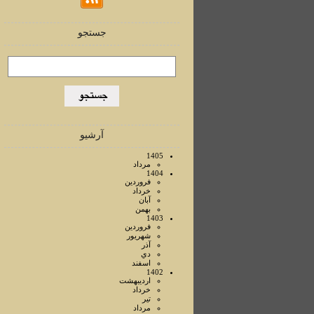
جستجو
آرشیو
1405
مرداد
1404
فروردين
خرداد
آبان
بهمن
1403
فروردين
شهريور
آذر
دي
اسفند
1402
ارديبهشت
خرداد
تير
مرداد