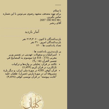
------
با سلام
برای تهیه مصحف مشهد رضوی می‌تونین با این شماره
تماس بگیرین.
+98 903 198 2697
آقای رنجبر
آمار بازدید
بازدیدکنندگان تا کنون : ۲۱۳٫۳۰۶ نفر
بازدیدکنندگان امروز : ۳۱ نفر
تعداد یادداشت ها : ۱۲۰
پر بازدیدترین یادداشت ها :
اسرائیلیات و منقولات عهدینی در تفسیر وزیر
مغربی (370 - 418 ق) موسوم به المصابیح في
تفسیر القرآن (۹٫۰۱۵)
تکامَد در قرآن: تحلیلی بر واژه‌ها و ترکیبات
تک‌کاربرد در قرآن کریم (۶٫۷۴۳)
قرآن کوفی 4289 در موزۀ ملی ایران، و دیگر پارۀ
مسروقۀ آن در موزۀ پارس (شیراز): طغیان علیه
"کتابت پیوسته" در قرآن نویسی کوفی (۴٫۸۲۸)