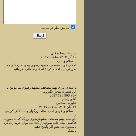
نمایش نظر در سایت
سید علیرضا طلائی
۲۰ آذر ۱۴۰۲ ساعت ۱۰:۱۷
سلام و ادب
امکان خرید مصحف مشهد رضوی وجود دارد؟ از چه
طریقی باید اقدام کرد؟ لطفا راهنمائی بفرمائید.
------
با سلام، برای تهیه مصحف مشهد رضوی می‌تونین با
این شماره تماس بگیرین.
+98 903 198 2697
آقای رنجبر
علیرضا سلامی
۱۹ آبان ۱۴۰۲ ساعت ۲۱:۳۷
سلام و عرض ادب استاد بزرگوار جناب آقای کریمی
نیا
خواستم ببینم مصحف مشهدرضوی رو که که به صورت
فاکسی میله چاپ نمودید از کجا می توان خریداری کرد
، ممنون می شم اگر پاسخ دهید.
باتشکر