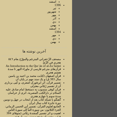
اسفند
1396
تير
شهريور
مهر
آذر
دي
بهمن
اسفند
1394
مهر
دي
بهمن
آخرین نوشته ها
مصحف الزّعفراني المترجَم والمؤرّخ بعام ٥٤٦
هجري في الرَّيّ
An Introduction to the Qurʾān of al-Zaʿfarānī
قرآن‌های مترجَم فارسی از ماوراء النهر تا سدۀ
هشتم هجری
قرآنِ اصفهان (کتابت محمد بن احمد بن یاسین
سال 383 ق) و یک سند مهم در پایان آن
تفسیر قرآن، اثر ابن‌فورکِ اشعری، و کپی برداری
آن از تفسیر رُمّانیِ معتزلی
قرآن کوفی منسوب به دستخط امام صادق علیه
السلام در دارالکتب المصرية، اثری از خراسان
سدۀ سوم یا چهارم هجری
گفتگو با شبکه کتاب بعد از انتخاب در چهل و دومین
دورۀ جایزۀ کتاب سال ایران
الجامع لعلوم القرآن، تفسير أبي الحسن الرماني:
الجزء الثلاثون: من سورة النبأ إلی سورة الناس
اهمیت و اثر تفسیر گمشدۀ رمّانی (متوفای 384
ق) بر مفسران شیعه و سنی پس از خود