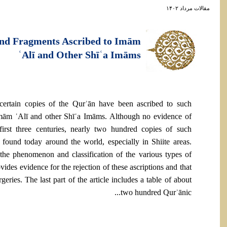
مقالات مرداد ۱۴۰۲
and Fragments Ascribed to Imām
ʿAlī and Other Shīʿa Imāms
certain copies of the Qurʾān have been ascribed to such
Imām ʿAlī and other Shīʿa Imāms. Although no evidence of
first three centuries, nearly two hundred copies of such
found today around the world, especially in Shiite areas.
 the phenomenon and classification of the various types of
ovides evidence for the rejection of these ascriptions and that
geries. The last part of the article includes a table of about
two hundred Qurʾānic...