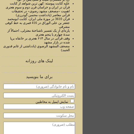
علیه کتابت پیوسته: کهن ترین شواهد از کتابت
قرآن در ایران و خراسان قرن دوم و سوم هجری
اهمیت «مصحف مشهد رضوی» در تحقیقات
قرآنی معاصر (یادداشت محسن گودرزی)
قرآن 3610 در موزۀ ملی ایران، کتابت ابومحمد
جعفر بن علی الوراق در 416 قمری به خط کوفی
مشرقی
پاره‌ای از یک تفسیر ناشناختۀ معتزلی، احتمالاً از
سدۀ چهارم یا پنجم هجری
وقف قرآنی در سال ۶۱۴ هجری بر خانقاه برپا
شده در بازار مشهد
مصحف المشهد الرضوي (یادداشتی از غانم قدوری
الحمد)
لینک های روزانه
برای ما بنویسید
نمایش ایمیل به مخاطبین