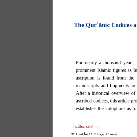
The Qurʾānic Codices 
For nearly a thousand years, 
prominent Islamic figures as 
ascription is found from the 
manuscripts and fragments are 
After a historical overview of
ascribed codices, this article pr
establishes the colophons as for
[ . . . ادامه مطلب ]
جمعه ۱۳ مرداد ۱۴۰۲ ساعت ۹:۱۲