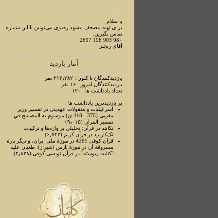
------
با سلام
برای تهیه مصحف مشهد رضوی می‌تونین با این شماره
تماس بگیرین.
+98 903 198 2697
آقای رنجبر
آمار بازدید
بازدیدکنندگان تا کنون : ۲۱۳٫۲۸۲ نفر
بازدیدکنندگان امروز : ۱۶ نفر
تعداد یادداشت ها : ۱۲۰
پر بازدیدترین یادداشت ها :
اسرائیلیات و منقولات عهدینی در تفسیر وزیر
مغربی (370 - 418 ق) موسوم به المصابیح في
تفسیر القرآن (۹٫۰۱۵)
تکامَد در قرآن: تحلیلی بر واژه‌ها و ترکیبات
تک‌کاربرد در قرآن کریم (۶٫۷۴۳)
قرآن کوفی 4289 در موزۀ ملی ایران، و دیگر پارۀ
مسروقۀ آن در موزۀ پارس (شیراز): طغیان علیه
"کتابت پیوسته" در قرآن نویسی کوفی (۴٫۸۲۸)