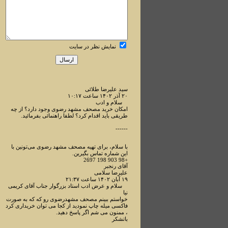
نمایش نظر در سایت
سید علیرضا طلائی
۲۰ آذر ۱۴۰۲ ساعت ۱۰:۱۷
سلام و ادب
امکان خرید مصحف مشهد رضوی وجود دارد؟ از چه
طریقی باید اقدام کرد؟ لطفا راهنمائی بفرمائید.
------
با سلام، برای تهیه مصحف مشهد رضوی می‌تونین با
این شماره تماس بگیرین.
+98 903 198 2697
آقای رنجبر
علیرضا سلامی
۱۹ آبان ۱۴۰۲ ساعت ۲۱:۳۷
سلام و عرض ادب استاد بزرگوار جناب آقای کریمی
نیا
خواستم ببینم مصحف مشهدرضوی رو که که به صورت
فاکسی میله چاپ نمودید از کجا می توان خریداری کرد
، ممنون می شم اگر پاسخ دهید.
باتشکر