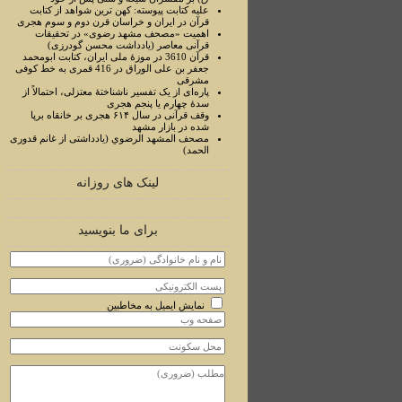
علیه کتابت پیوسته: کهن ترین شواهد از کتابت
قرآن در ایران و خراسان قرن دوم و سوم هجری
اهمیت «مصحف مشهد رضوی» در تحقیقات
قرآنی معاصر (یادداشت محسن گودرزی)
قرآن 3610 در موزۀ ملی ایران، کتابت ابومحمد
جعفر بن علی الوراق در 416 قمری به خط کوفی
مشرقی
پاره‌ای از یک تفسیر ناشناختۀ معتزلی، احتمالاً از
سدۀ چهارم یا پنجم هجری
وقف قرآنی در سال ۶۱۴ هجری بر خانقاه برپا
شده در بازار مشهد
مصحف المشهد الرضوي (یادداشتی از غانم قدوری
الحمد)
لینک های روزانه
برای ما بنویسید
نمایش ایمیل به مخاطبین