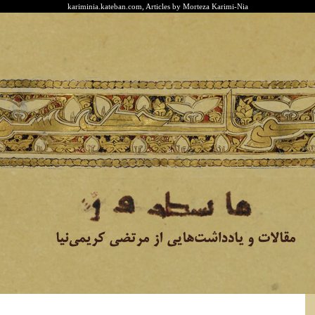
kariminia.kateban.com, Articles by Morteza Karimi-Nia