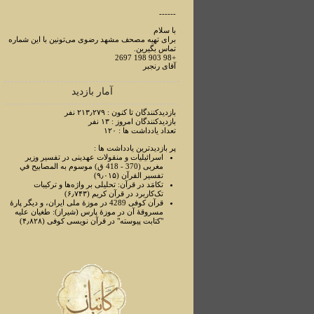
------
با سلام
برای تهیه مصحف مشهد رضوی می‌تونین با این شماره
تماس بگیرین.
+98 903 198 2697
آقای رنجبر
آمار بازدید
بازدیدکنندگان تا کنون : ۲۱۳٫۲۷۹ نفر
بازدیدکنندگان امروز : ۱۳ نفر
تعداد یادداشت ها : ۱۲۰
پر بازدیدترین یادداشت ها :
اسرائیلیات و منقولات عهدینی در تفسیر وزیر
مغربی (370 - 418 ق) موسوم به المصابیح في
تفسیر القرآن (۹٫۰۱۵)
تکامَد در قرآن: تحلیلی بر واژه‌ها و ترکیبات
تک‌کاربرد در قرآن کریم (۶٫۷۴۳)
قرآن کوفی 4289 در موزۀ ملی ایران، و دیگر پارۀ
مسروقۀ آن در موزۀ پارس (شیراز): طغیان علیه
"کتابت پیوسته" در قرآن نویسی کوفی (۴٫۸۲۸)