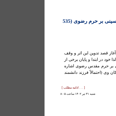
وقف‌نامۀ قرآن یحیی بن هبةالله حسینی بر حرم رضوی (535
آغاز قصد تدوین این اثر و وقف
 خود در ابتدا و پایان برخی از
 آن بر حرم مقدس رضوی اشاره
 وی (احتمالاً فرزند دانشمند
[ . . . ادامه مطلب ]
شنبه ۳۱ تير ۱۴۰۲ ساعت ۸:۰۵