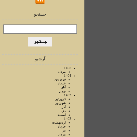
جستجو
آرشیو
1405
مرداد
1404
فروردين
خرداد
آبان
بهمن
1403
فروردين
شهريور
آذر
دي
اسفند
1402
ارديبهشت
خرداد
تير
مرداد