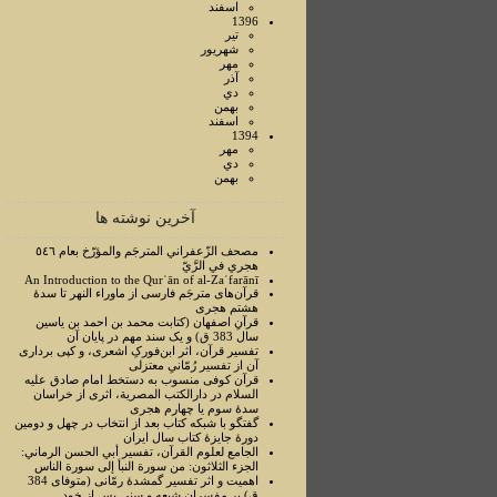
اسفند
1396
تير
شهريور
مهر
آذر
دي
بهمن
اسفند
1394
مهر
دي
بهمن
آخرین نوشته ها
مصحف الزّعفراني المترجَم والمؤرّخ بعام ٥٤٦
هجري في الرَّيّ
An Introduction to the Qurʾān of al-Zaʿfarānī
قرآن‌های مترجَم فارسی از ماوراء النهر تا سدۀ
هشتم هجری
قرآنِ اصفهان (کتابت محمد بن احمد بن یاسین
سال 383 ق) و یک سند مهم در پایان آن
تفسیر قرآن، اثر ابن‌فورکِ اشعری، و کپی برداری
آن از تفسیر رُمّانیِ معتزلی
قرآن کوفی منسوب به دستخط امام صادق علیه
السلام در دارالکتب المصرية، اثری از خراسان
سدۀ سوم یا چهارم هجری
گفتگو با شبکه کتاب بعد از انتخاب در چهل و دومین
دورۀ جایزۀ کتاب سال ایران
الجامع لعلوم القرآن، تفسير أبي الحسن الرماني:
الجزء الثلاثون: من سورة النبأ إلی سورة الناس
اهمیت و اثر تفسیر گمشدۀ رمّانی (متوفای 384
ق) بر مفسران شیعه و سنی پس از خود