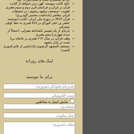
علیه کتابت پیوسته: کهن ترین شواهد از کتابت
قرآن در ایران و خراسان قرن دوم و سوم هجری
اهمیت «مصحف مشهد رضوی» در تحقیقات
قرآنی معاصر (یادداشت محسن گودرزی)
قرآن 3610 در موزۀ ملی ایران، کتابت ابومحمد
جعفر بن علی الوراق در 416 قمری به خط کوفی
مشرقی
پاره‌ای از یک تفسیر ناشناختۀ معتزلی، احتمالاً از
سدۀ چهارم یا پنجم هجری
وقف قرآنی در سال ۶۱۴ هجری بر خانقاه برپا
شده در بازار مشهد
مصحف المشهد الرضوي (یادداشتی از غانم قدوری
الحمد)
لینک های روزانه
برای ما بنویسید
نمایش ایمیل به مخاطبین