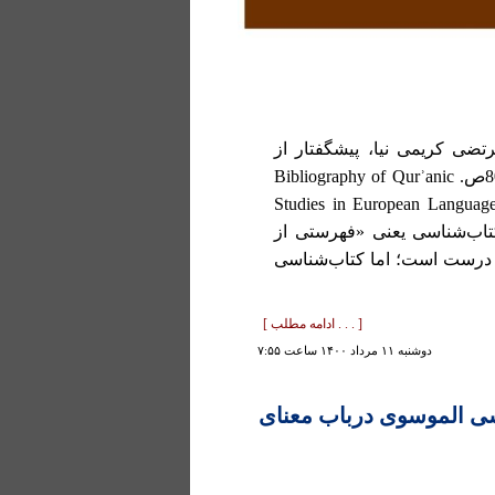
رتضی کریمی نیا، پیشگفتار از
اندرو ریپین، قم، مؤسسۀ فرهنگی ترجمان وحی، 1391، 800ص. Bibliography of Qurʾanic
Studies in European Languag
Qum, CTHQ, 2012. 800pp. ISBN: 978-600-9254 کتاب‌شناسی يعنی «فهرستی از
 درست است؛ اما کتاب‌شناسی
[ . . . ادامه مطلب ]
دوشنبه ۱۱ مرداد ۱۴۰۰ ساعت ۷:۵۵
سی الموسوی درباب معنای