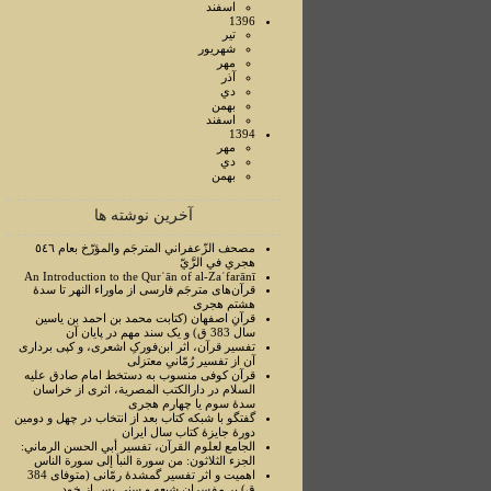
اسفند
1396
تير
شهريور
مهر
آذر
دي
بهمن
اسفند
1394
مهر
دي
بهمن
آخرین نوشته ها
مصحف الزّعفراني المترجَم والمؤرّخ بعام ٥٤٦
هجري في الرَّيّ
An Introduction to the Qurʾān of al-Zaʿfarānī
قرآن‌های مترجَم فارسی از ماوراء النهر تا سدۀ
هشتم هجری
قرآنِ اصفهان (کتابت محمد بن احمد بن یاسین
سال 383 ق) و یک سند مهم در پایان آن
تفسیر قرآن، اثر ابن‌فورکِ اشعری، و کپی برداری
آن از تفسیر رُمّانیِ معتزلی
قرآن کوفی منسوب به دستخط امام صادق علیه
السلام در دارالکتب المصرية، اثری از خراسان
سدۀ سوم یا چهارم هجری
گفتگو با شبکه کتاب بعد از انتخاب در چهل و دومین
دورۀ جایزۀ کتاب سال ایران
الجامع لعلوم القرآن، تفسير أبي الحسن الرماني:
الجزء الثلاثون: من سورة النبأ إلی سورة الناس
اهمیت و اثر تفسیر گمشدۀ رمّانی (متوفای 384
ق) بر مفسران شیعه و سنی پس از خود