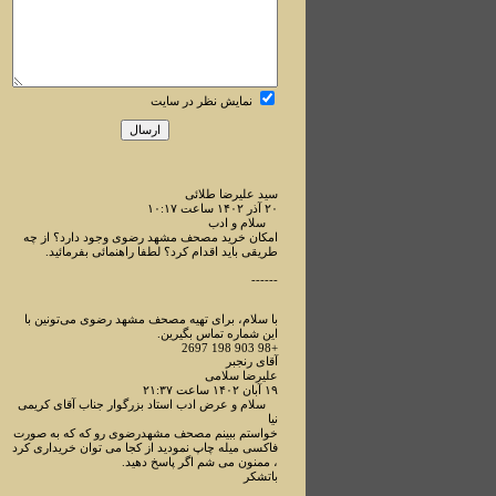
نمایش نظر در سایت
سید علیرضا طلائی
۲۰ آذر ۱۴۰۲ ساعت ۱۰:۱۷
سلام و ادب
امکان خرید مصحف مشهد رضوی وجود دارد؟ از چه
طریقی باید اقدام کرد؟ لطفا راهنمائی بفرمائید.
------
با سلام، برای تهیه مصحف مشهد رضوی می‌تونین با
این شماره تماس بگیرین.
+98 903 198 2697
آقای رنجبر
علیرضا سلامی
۱۹ آبان ۱۴۰۲ ساعت ۲۱:۳۷
سلام و عرض ادب استاد بزرگوار جناب آقای کریمی
نیا
خواستم ببینم مصحف مشهدرضوی رو که که به صورت
فاکسی میله چاپ نمودید از کجا می توان خریداری کرد
، ممنون می شم اگر پاسخ دهید.
باتشکر