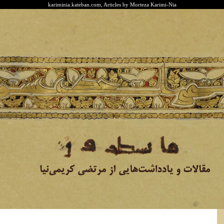
kariminia.kateban.com, Articles by Morteza Karimi-Nia