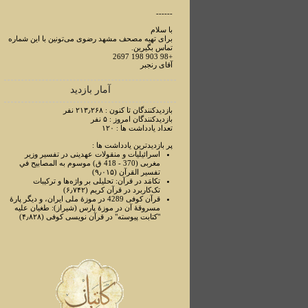
------
با سلام
برای تهیه مصحف مشهد رضوی می‌تونین با این شماره
تماس بگیرین.
+98 903 198 2697
آقای رنجبر
آمار بازدید
بازدیدکنندگان تا کنون : ۲۱۳٫۲۶۸ نفر
بازدیدکنندگان امروز : ۵ نفر
تعداد یادداشت ها : ۱۲۰
پر بازدیدترین یادداشت ها :
اسرائیلیات و منقولات عهدینی در تفسیر وزیر
مغربی (370 - 418 ق) موسوم به المصابیح في
تفسیر القرآن (۹٫۰۱۵)
تکامَد در قرآن: تحلیلی بر واژه‌ها و ترکیبات
تک‌کاربرد در قرآن کریم (۶٫۷۴۲)
قرآن کوفی 4289 در موزۀ ملی ایران، و دیگر پارۀ
مسروقۀ آن در موزۀ پارس (شیراز): طغیان علیه
"کتابت پیوسته" در قرآن نویسی کوفی (۴٫۸۲۸)