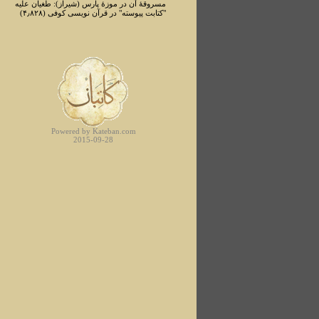
مسروقۀ آن در موزۀ پارس (شیراز): طغیان علیه
"کتابت پیوسته" در قرآن نویسی کوفی (۴٫۸۲۸)
Powered by Kateban.com
2015-09-28