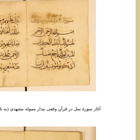
آغاز سورۀ نمل در قرآنِ وقفی بندار مموله مشهدی (به تاریخ ماه