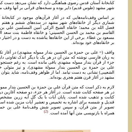
کتابخانۀ آستان قدس رضوی هماهنگی دارد که نشان می‌دهد دست کم ا
شهر مشهد (طوس قدیم) دایر بوده و نسخه‌های قرآنی بر آنها وقف 
بر اساس وقف‌نامه‌هایی که در آغاز قرآن‌های موجود در کتابخان
شماری دیگر از خانقاه‌های شهر مشهد در سده‌های ششم و هفتم هجری
فضل الله بن محمد؛ خانقاه الشیخ الزکي أمین المسلمین علي بن م
القاسم بن محمد بن الحسن الحسیني؛ و خانقاه فاطمة بنت سعد الدی
مسعود بن عطاء. برخی از این خانقاه‌ها بناشده به دست و در اختیار 
بر خانقاه‌های خود بوده‌اند.
واقف (= علی بن حمزة بن الحسین بندار مموله مشهدی) در آغاز تک 
به زبان فارسی نوشته که متن آن در هر یک با دیگر اندک تفاوتی دار
جزء از قرآن بندار مموله مشهدی باقی مانده است. به رغم جستجوی 
علی بن حمزة بن الحسین بندار ممولة مشهدی)، و نیز متولی خ
الشعیبی) نشانی به دست نیامد. اما از ظواهر وقف‌نامه، شاید بتوان 
مشهد در آغاز قرن هفتم هجری بوده‌اند.
لازم به ذکر است که متن قرآن علی بن حمزة بن الحسین بندار ممول
در هر صفحه کتابت شده است. در آغاز هر جزء، دو صفحه آغازین
کتابت و تذهیب شده است. پایان آیات با یک گل آیه زرین مشخ
قندیل و شمسه برای اشاره به تخمیس و تعشیر آیات مزین شده است
تصویر از متن قرآن، و سپس تصویر شش وقف‌نامۀ علی بن حمزة
2
همراه با بازنویسی متن آنها آمده است.