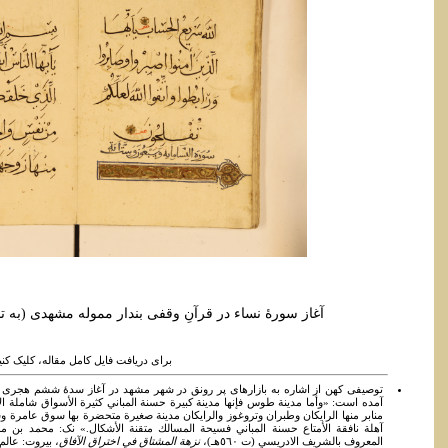
آغاز سورۀ نساء در قرآنِ وقفی بندار مموله مشهدی (به تاریخ ما
برای دریافت فایل کامل مقاله، کلیک کنی
توصیفی کهن از اشاره به بازارهای پر رونق در شهر مشهد در آغاز سدۀ ششم هجری 
آمده است: «وأما مدينة طوس فإنها مدينة كبيرة حسنة المباني كثيرة الأسواق شاملة الأر
منابر منها الرايكان وطبران وتروغوز والرايكان مدينة صغيرة متحضرة بها سوق عامرة و
آهلة نافقة الأمتاع حسنة المباني فسيحة المسالك متقنة الأشكال.» نک: محمد بن م
المعروف بالشريف الادريسي (ت ٥٦٠هـ)،
نزهة المشتاق في اختراق الآفاق
، بيروت: عالم الكتب، ٤٠٩