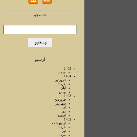
جستجو
آرشیو
1405
مرداد
1404
فروردين
خرداد
آبان
بهمن
1403
فروردين
شهريور
آذر
دي
اسفند
1402
ارديبهشت
خرداد
تير
مرداد