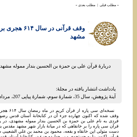
« مطلب قبلی
|
مطلب بعدی »
وقف قرآنی در سا
مشهد
دربارۀ قرآن علی بن حمزة بن الحسین بندار مموله مشهد
یادداشت انتشار یافته در مجلۀ:
آینۀ پژوهش، سال 35، شمارۀ سوم، شمارۀ پیاپی 207، مرداد و شهریور 1403
نسخه‌ای سی 
وقف شده که اکنون چهارده جزء آن در کتابخانۀ آستان قدس رضوی 
فردی به نام علی بن حمزة بن الحسین بندار مموله مشهدی، در وق
قرآن سی پاره را بر خانقاهی که در میانۀ بازار شهر مشهد مقدس بن
دست متولی این خانقاه و بقعه، محمود بن محمد بن علي الشعیبی 
قرآن، اکنون بنا به جستجوی من، چهارده جزء در کتابخانۀ آستان قد