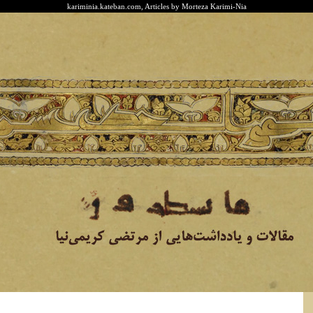
kariminia.kateban.com, Articles by Morteza Karimi-Nia