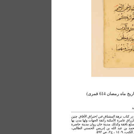
ه رمضان 614 قمری)
د
در کتاب
نزهة المشتاق في اختراق الآفاق
چنین
زاق عامرة الأمكنة رائقة الجهات ولها مدن بها
سلع نافقة وكذلك مدينة خان روان مدينة حاضرة
حمد بن عبد الله بن إدريس الحسني الطالبي،
١ ، ج۲، ص ۵۹۲.