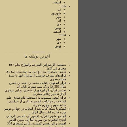
اسفند
1396
تير
شهريور
مهر
آذر
دي
بهمن
اسفند
1394
مهر
دي
بهمن
آخرین نوشته ها
مصحف الزّعفراني المترجَم والمؤرّخ بعام ٥٤٦
هجري في الرَّيّ
An Introduction to the Qurʾān of al-Zaʿfarānī
قرآن‌های مترجَم فارسی از ماوراء النهر تا سدۀ
هشتم هجری
قرآنِ اصفهان (کتابت محمد بن احمد بن یاسین
سال 383 ق) و یک سند مهم در پایان آن
تفسیر قرآن، اثر ابن‌فورکِ اشعری، و کپی برداری
آن از تفسیر رُمّانیِ معتزلی
قرآن کوفی منسوب به دستخط امام صادق علیه
السلام در دارالکتب المصرية، اثری از خراسان
سدۀ سوم یا چهارم هجری
گفتگو با شبکه کتاب بعد از انتخاب در چهل و دومین
دورۀ جایزۀ کتاب سال ایران
الجامع لعلوم القرآن، تفسير أبي الحسن الرماني:
الجزء الثلاثون: من سورة النبأ إلی سورة الناس
اهمیت و اثر تفسیر گمشدۀ رمّانی (متوفای 384