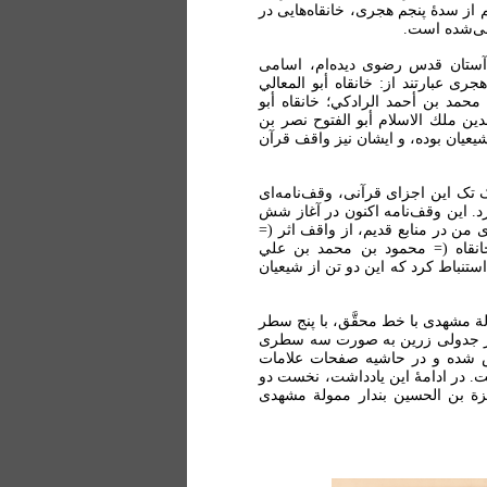
ز سدۀ پنجم هجری، خانقاه‌هایی در
می‌شده است.
ۀ آستان قدس رضوی دیده‌ام، اسامی
 عبارتند از: خانقاه أبو المعالي
حمد بن أحمد الرادکي؛ خانقاه أبو
ن ملك الاسلام أبو الفتوح نصر بن
شیعیان بوده، و ایشان نیز واقف قرآن
تک این اجزای قرآنی، وقف‌نامه‌ای
د. این وقف‌نامه اکنون در آغاز شش
من در منابع قدیم، از واقف اثر (=
انقاه (= محمود بن محمد بن علي
استنباط کرد که این دو تن از شیعیان
ة مشهدی با خط محقَّق، با پنج سطر
 در جدولی زرین به صورت سه سطری
ص شده و در حاشیه صفحات علامات
. در ادامۀ این یادداشت، نخست دو
 بن الحسین بندار ممولة مشهدی