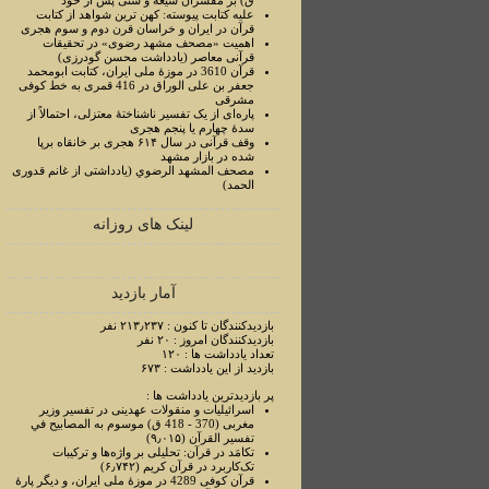
ق) بر مفسران شیعه و سنی پس از خود
علیه کتابت پیوسته: کهن ترین شواهد از کتابت
قرآن در ایران و خراسان قرن دوم و سوم هجری
اهمیت «مصحف مشهد رضوی» در تحقیقات
قرآنی معاصر (یادداشت محسن گودرزی)
قرآن 3610 در موزۀ ملی ایران، کتابت ابومحمد
جعفر بن علی الوراق در 416 قمری به خط کوفی
مشرقی
پاره‌ای از یک تفسیر ناشناختۀ معتزلی، احتمالاً از
سدۀ چهارم یا پنجم هجری
وقف قرآنی در سال ۶۱۴ هجری بر خانقاه برپا
شده در بازار مشهد
مصحف المشهد الرضوي (یادداشتی از غانم قدوری
الحمد)
لینک های روزانه
آمار بازدید
بازدیدکنندگان تا کنون : ۲۱۳٫۲۳۷ نفر
بازدیدکنندگان امروز : ۲۰ نفر
تعداد یادداشت ها : ۱۲۰
بازدید از این یادداشت : ۶۷۳
پر بازدیدترین یادداشت ها :
اسرائیلیات و منقولات عهدینی در تفسیر وزیر
مغربی (370 - 418 ق) موسوم به المصابیح في
تفسیر القرآن (۹٫۰۱۵)
تکامَد در قرآن: تحلیلی بر واژه‌ها و ترکیبات
تک‌کاربرد در قرآن کریم (۶٫۷۴۲)
قرآن کوفی 4289 در موزۀ ملی ایران، و دیگر پارۀ