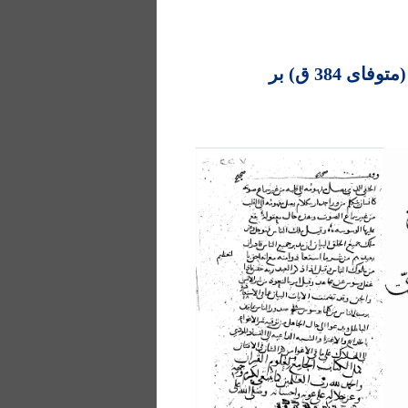
اهمیت و اثر تفسیر گمشدۀ رمّانی (متوفای 384 ق) بر