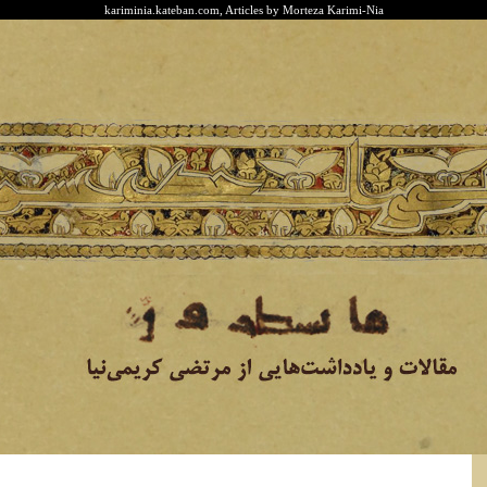
kariminia.kateban.com, Articles by Morteza Karimi-Nia