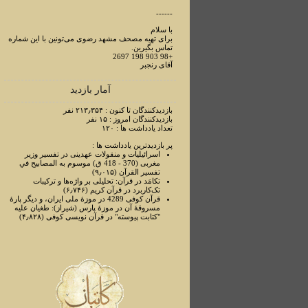
------
با سلام
برای تهیه مصحف مشهد رضوی می‌تونین با این شماره
تماس بگیرین.
+98 903 198 2697
آقای رنجبر
آمار بازدید
بازدیدکنندگان تا کنون : ۲۱۳٫۳۵۴ نفر
بازدیدکنندگان امروز : ۱۵ نفر
تعداد یادداشت ها : ۱۲۰
پر بازدیدترین یادداشت ها :
اسرائیلیات و منقولات عهدینی در تفسیر وزیر
مغربی (370 - 418 ق) موسوم به المصابیح في
تفسیر القرآن (۹٫۰۱۵)
تکامَد در قرآن: تحلیلی بر واژه‌ها و ترکیبات
تک‌کاربرد در قرآن کریم (۶٫۷۴۶)
قرآن کوفی 4289 در موزۀ ملی ایران، و دیگر پارۀ
مسروقۀ آن در موزۀ پارس (شیراز): طغیان علیه
"کتابت پیوسته" در قرآن نویسی کوفی (۴٫۸۲۸)