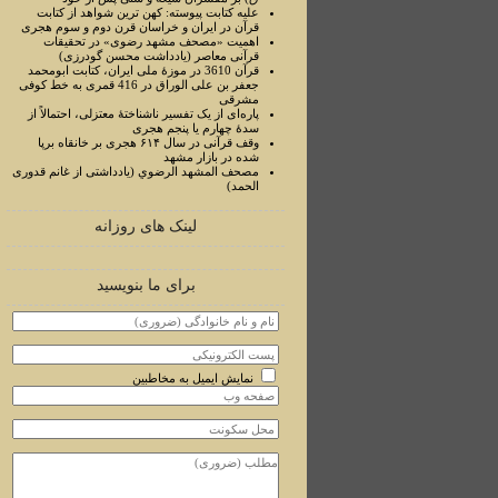
علیه کتابت پیوسته: کهن ترین شواهد از کتابت
قرآن در ایران و خراسان قرن دوم و سوم هجری
اهمیت «مصحف مشهد رضوی» در تحقیقات
قرآنی معاصر (یادداشت محسن گودرزی)
قرآن 3610 در موزۀ ملی ایران، کتابت ابومحمد
جعفر بن علی الوراق در 416 قمری به خط کوفی
مشرقی
پاره‌ای از یک تفسیر ناشناختۀ معتزلی، احتمالاً از
سدۀ چهارم یا پنجم هجری
وقف قرآنی در سال ۶۱۴ هجری بر خانقاه برپا
شده در بازار مشهد
مصحف المشهد الرضوي (یادداشتی از غانم قدوری
الحمد)
لینک های روزانه
برای ما بنویسید
نمایش ایمیل به مخاطبین