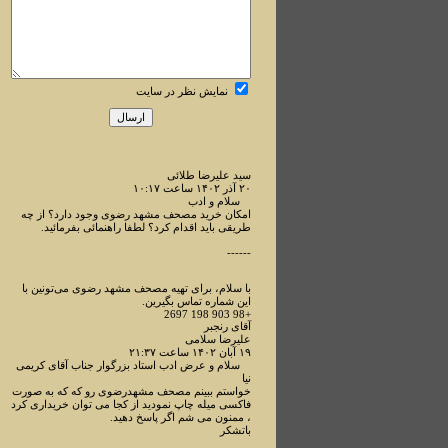
نمایش نظر در سایت
سید علیرضا طلائی
۲۰ آذر ۱۴۰۲ ساعت ۱۰:۱۷
سلام و ادب
امکان خرید مصحف مشهد رضوی وجود دارد؟ از چه
طریقی باید اقدام کرد؟ لطفا راهنمائی بفرمائید.
------
با سلام، برای تهیه مصحف مشهد رضوی می‌تونین با
این شماره تماس بگیرین.
+98 903 198 2697
آقای رنجبر
علیرضا سلامی
۱۹ آبان ۱۴۰۲ ساعت ۲۱:۳۷
سلام و عرض ادب استاد بزرگوار جناب آقای کریمی
نیا
خواستم ببینم مصحف مشهدرضوی رو که که به صورت
فاکسی میله چاپ نمودید از کجا می توان خریداری کرد
، ممنون می شم اگر پاسخ دهید.
باتشکر