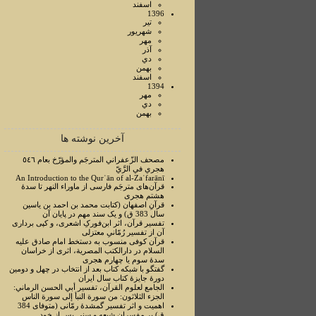
اسفند
1396
تير
شهريور
مهر
آذر
دي
بهمن
اسفند
1394
مهر
دي
بهمن
آخرین نوشته ها
مصحف الزّعفراني المترجَم والمؤرّخ بعام ٥٤٦
هجري في الرَّيّ
An Introduction to the Qurʾān of al-Zaʿfarānī
قرآن‌های مترجَم فارسی از ماوراء النهر تا سدۀ
هشتم هجری
قرآنِ اصفهان (کتابت محمد بن احمد بن یاسین
سال 383 ق) و یک سند مهم در پایان آن
تفسیر قرآن، اثر ابن‌فورکِ اشعری، و کپی برداری
آن از تفسیر رُمّانیِ معتزلی
قرآن کوفی منسوب به دستخط امام صادق علیه
السلام در دارالکتب المصرية، اثری از خراسان
سدۀ سوم یا چهارم هجری
گفتگو با شبکه کتاب بعد از انتخاب در چهل و دومین
دورۀ جایزۀ کتاب سال ایران
الجامع لعلوم القرآن، تفسير أبي الحسن الرماني:
الجزء الثلاثون: من سورة النبأ إلی سورة الناس
اهمیت و اثر تفسیر گمشدۀ رمّانی (متوفای 384
ق) بر مفسران شیعه و سنی پس از خود