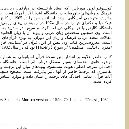
کونسوئلو لوپِزـ‌ موریاس، که استاد بازنشسته در دپارتمان زبان‌های 
فرهنگ و زبان‌های خاورمیانه در دانشگاه ایندیانا (در آمریکا)ست. پ
دانشگاه کالیفورنیا در برکلی دریافت کرده و سپس در مادرید به 
است. وی همچنین متخصص زبان عربی و پیوند آن با زبان الخامیدو
مقالات متعدد درباب فرهنگ و زبان این دوران، به ویژه قرآن‌های به
است. معروف‌ترین کتاب وی پیش از این،
قرآن در اسپانیای قرن
[مغربی، اندلسی مسلمان] از سورۀ نازعات
[1] بود که در سال 1982 میلادی انتشار یافته است.
تولدو، حاوی مقدمه‌ای بسیار مفصّل درباب اثر است. خاستگاه 
احتمالی مترجم اصلی، هویت مستنسخ، پیوندهای میان این ترجمه و س
تفاسیری که ترجمۀ حاضر از آنها تأثیر پذیرفته است. مصحح همچ
آیات قرآن، تمامی افتادگی‌های ترجمه را نشان داده و موارد اقتب
کرده است.
________________________________________
ury Spain: six Morisco versions of Sūra 79. London: Támesis, 1982.
نظرات