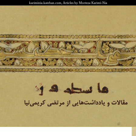
kariminia.kateban.com, Articles by Morteza Karimi-Nia