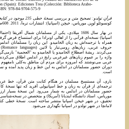
ón (Spain): Ediciones Trea (Colección: Biblioteca Arabo-
ISBN: 978-84-9704-575-9
قرآنِ تولدو: تصحیح متن و بررسی نسخۀ خطی 235 موجود در کتابخانۀ کاستیا لامانچا (اسپانیا)
کونسوئلو لوپِزـ موریاس، خیخِن (اسپانیا): انتشارات تره‌آ، 2011. 608ص. شابک: 9788497045759.
در بهار سال 1606 میلادی، یکی از مسلمانان شمال آفریقا (
اسپانیا) نسخه‌ای قرآنی را از اهالی اونرادا برای استنساخ قرض گرف
همراه با ترجمه‌اش به زبان الخامیدو. این زبان را مسلمانان اندل
حروف
می‌کردند. ریشۀ اصطلاح الخامیدو یا الجامیدو به "العجمیة" بازمی‌
واژه را بر عموم زبان‌های غیرعربی رایج در اندلس اطلاق می‌کردند و
عربی می‌نوشتند که امروزه برای مردم آن مناطق به‌کلی نامفهوم ا
دوران حضور مسلمانان در اندلس به این خط و زبان پدید آمده و نسخ
است.
باری، آن مستنسخ مسلمان در هنگام کتابت متن قرآن، خط عربی ر
ترجمه‌ای از قرآن به زبان و خط اسپانیولی آفرید که تنها نسخۀ کا
حضور مسلمانان در اندلس به شمار می‌رود. این نسخۀ بسیار ارزشمن
موریاس، استاد دانشگاه ایندیانا (آمریکا) و متخصص در نسخه‌شناسی 
لامانچا در شهر تولدو در اسپانیا نگهداری می‌شود.