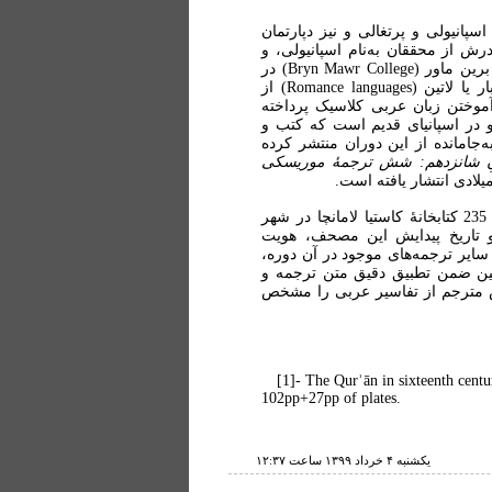
اسپانیولی و پرتغالی و نیز دپارتمان
درش از محققان به‌نام اسپانیولی، و
مادرش مترجمی آمریکایی بودند. لیسانس خود را در 1965 از کالج برین ماور (Bryn Mawr College) در
فیلادلفیا و دکترای‌اش را در سال 1974 در زمینۀ زبان‌های رومی‌تبار یا لاتین (Romance languages) از
آموختن زبان عربی کلاسیک پرداخته
 در اسپانیای قدیم است که کتب و
‌جامانده از این دوران منتشر کرده
ِ شانزدهم:
شش ترجمۀ موریسكی
کتاب حاضر علاوه بر انتشار متن نسخۀ قرآن اسپانیولی به شمارۀ 235 کتابخانۀ کاستیا لامانچا در شهر
و تاریخ پیدایش این مصحف، هویت
ایر ترجمه‌های موجود در آن دوره،
نین ضمن تطبیق دقیق متن ترجمه و
اس مترجم از تفاسیر عربی را مشخص
[1]- The Qurʾān in sixteenth cent
102pp+27pp of plates.
يكشنبه ۴ خرداد ۱۳۹۹ ساعت ۱۲:۳۷