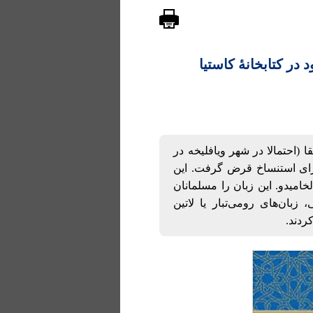
 نسخۀ خطی 235 موجود در کتابخانۀ کاستیا
 آفریقا (احتمالا در شهر ویافلیخه در
ا برای استنساخ قرض گرفت. این
خامیدو. این زبان را مسلمانان
ان‌های رومی‌تبار یا لاتین