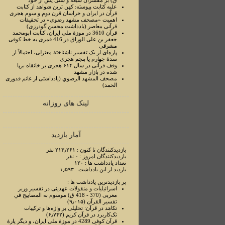
ق) بر مفسران شیعه و سنی پس از خود
علیه کتابت پیوسته: کهن ترین شواهد از کتابت
قرآن در ایران و خراسان قرن دوم و سوم هجری
اهمیت «مصحف مشهد رضوی» در تحقیقات
قرآنی معاصر (یادداشت محسن گودرزی)
قرآن 3610 در موزۀ ملی ایران، کتابت ابومحمد
جعفر بن علی الوراق در 416 قمری به خط کوفی
مشرقی
پاره‌ای از یک تفسیر ناشناختۀ معتزلی، احتمالاً از
سدۀ چهارم یا پنجم هجری
وقف قرآنی در سال ۶۱۴ هجری بر خانقاه برپا
شده در بازار مشهد
مصحف المشهد الرضوي (یادداشتی از غانم قدوری
الحمد)
لینک های روزانه
آمار بازدید
بازدیدکنندگان تا کنون : ۲۱۳٫۲۶۱ نفر
بازدیدکنندگان امروز : ۰ نفر
تعداد یادداشت ها : ۱۲۰
بازدید از این یادداشت : ۱٫۵۹۳
پر بازدیدترین یادداشت ها :
اسرائیلیات و منقولات عهدینی در تفسیر وزیر
مغربی (370 - 418 ق) موسوم به المصابیح في
تفسیر القرآن (۹٫۰۱۵)
تکامَد در قرآن: تحلیلی بر واژه‌ها و ترکیبات
تک‌کاربرد در قرآن کریم (۶٫۷۴۲)
قرآن کوفی 4289 در موزۀ ملی ایران، و دیگر پارۀ