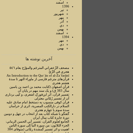
اسفند
1396
تير
شهريور
مهر
آذر
دي
بهمن
اسفند
1394
مهر
دي
بهمن
آخرین نوشته ها
مصحف الزّعفراني المترجَم والمؤرّخ بعام ٥٤٦
هجري في الرَّيّ
An Introduction to the Qurʾān of al-Zaʿfarānī
قرآن‌های مترجَم فارسی از ماوراء النهر تا سدۀ
هشتم هجری
قرآنِ اصفهان (کتابت محمد بن احمد بن یاسین
سال 383 ق) و یک سند مهم در پایان آن
تفسیر قرآن، اثر ابن‌فورکِ اشعری، و کپی برداری
آن از تفسیر رُمّانیِ معتزلی
قرآن کوفی منسوب به دستخط امام صادق علیه
السلام در دارالکتب المصرية، اثری از خراسان
سدۀ سوم یا چهارم هجری
گفتگو با شبکه کتاب بعد از انتخاب در چهل و دومین
دورۀ جایزۀ کتاب سال ایران
الجامع لعلوم القرآن، تفسير أبي الحسن الرماني:
الجزء الثلاثون: من سورة النبأ إلی سورة الناس
اهمیت و اثر تفسیر گمشدۀ رمّانی (متوفای 384