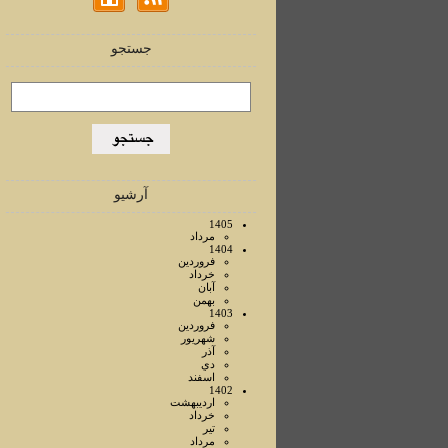
جستجو
آرشیو
1405
مرداد
1404
فروردين
خرداد
آبان
بهمن
1403
فروردين
شهريور
آذر
دي
اسفند
1402
ارديبهشت
خرداد
تير
مرداد