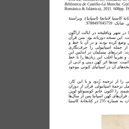
Biblioteca de Castilla-La Mancha
. Gij
Románica & Islámica), 2011. 608pp. 
، ویراستۀ
احتمالا در شهر ویافلیخه در ایالت اراگون
ت. این نسخه دوزبانه بود: متن قرآن
س وضع کرده بودند و در آن با خط و
 عربی، زبان‌های رومی‌تبار یا لاتین (Romance languages) از جمله اسپانیولی را حرف‌نگاری
گردد. عرب‌های مسلمان در اندلس این
 تقریباً اغلب این زبان‌ها را با خط
ست. صدها اثر کهن دینی و ادبی از
ه‌های آن در اسپانیای کنونی موجود
ا از ترجمه زُدود و با این کار،
مل ترجمۀ اسپانیولی قرآن از دوران
د را اکنون خانم کونسوئلو لوپِزـ‌
قرآن‌های کهن اسپانیا پس از سال‌ها
تحقیق، در شهر خیخن اسپانیا منتشر ساخته است. نسخۀ خطی کتاب به شمارۀ 235 در کتابخانۀ کاستیا