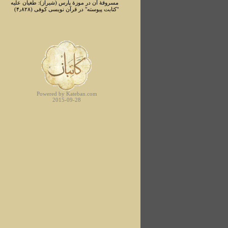
مسروقۀ آن در موزۀ پارس (شیراز): طغیان علیه
"کتابت پیوسته" در قرآن نویسی کوفی (۴٫۸۲۸)
Powered by Kateban.com
2015-09-28