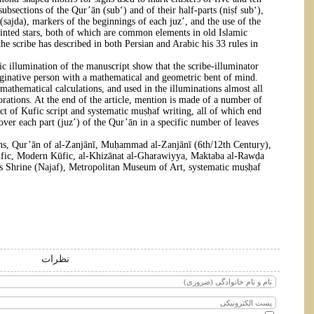
subsections of the Qur’ān (sub‘) and of their half-parts (niṣf sub‘),
 (sajda), markers of the beginnings of each juz’, and the use of the
ointed stars, both of which are common elements in old Islamic
the scribe has described in both Persian and Arabic his 33 rules in
tic illumination of the manuscript show that the scribe-illuminator
aginative person with a mathematical and geometric bent of mind.
mathematical calculations, and used in the illuminations almost all
orations. At the end of the article, mention is made of a number of
ct of Kufic script and systematic muṣḥaf writing, all of which end
over each part (juz’) of the Qur’ān in a specific number of leaves.
s, Qur’ān of al-Zanjānī, Muḥammad al-Zanjānī (6th/12th Century),
fic, Modern Kūfic, al-Khizānat al-Gharawiyya, Maktaba al-Rawḍa
s Shrine (Najaf), Metropolitan Museum of Art, systematic muṣḥaf
نظرات