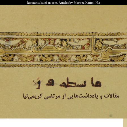
kariminia.kateban.com, Articles by Morteza Karimi-Nia