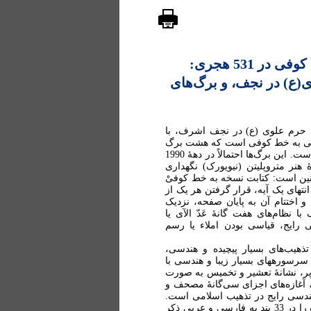
مصحف زنجانی، هنر ایرانی به خط کوفی در 531 هجری:
 حرم علوی(ع) در نجف، و برگ‌های
ویة»، کتابخانۀ حرم علوی (ع) در نجف اشرف، با
ابت منظّم قرآنی به خط کوفی است که هشت برگ
از آغاز و انتهای آن، حاوی انجامه و برگ‌های مذَهَّب نسخه جدا شده است. این برگ‌ها احتمالاً در دهۀ 1990
از کتابخانه خارج، و از سال 1996 در موزۀ هنر متروپلیتن (نیویورک) نگهداری
نین است: کتابت نسخه به خط کوفیْ
تهای یک آیه، قرار گرفتن هر یک از
اختتام آن به پایان صفحه، نزدیک
نظام‌های هفت گانۀ عَدّ الآی یا
ی رایج، قیاسی بودن املاء یا رسم
تذهیب‌های بسیار پیچیده و هندسی،
سرسورههای بسیار زیبا و هندسی با
‌پر، نشانۀ تعشیر و تخمیس به صورت
، آغازه‌های اجزای سی‌گانۀ مصحف و
هندسی رایج در تذهیب اسلامی است.
کاتب نسخه، در پایان اثر، قواعد مختلف خود در نگارش این مصحف را در 33 بند به فارسی و عربی ذکر