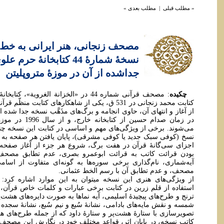
« مطلب قبلی
|
مطلب بعدی »
نسخۀ شمارۀ 44 کتابخانۀ
جداشده از آن در موزۀ متروپلیتن
چکیده
: مصحف قرآنی شماره 44 در «الخزانة الغر
کتابت محمد زنجانی در 531 ق، یکی از شاهکارهای کت
در زمان صدام حسین 
می‌شوند. برخی از ویژگی‌های مهم و اساسی در کتابت این نسخه چ
نسخ (کوفی سبک جدید یا کوفی مشرقی)، پایان یافتن هر صفحه به ان
اجزای سی‌گانۀ قرآن در هفت برگ، شروع هر جزء از آغاز صفحه و 
بودن قرائت کاتب به قرائت ابوعمرو بصری، عدم تطابق مصحف با 
آیه‌شماری، نام‌گذاری برخی سوره‌ها به گونه‌ای متفاوت از اسام
مصحف، و عدم تطابق آن با رسم الخط عثمانی.
از ویژگی‌های هنری این نسخه میتوان به این موارد اشاره کرد: 
استفاده از قلم زرین در کتابت برخی عبارات و کلمات خاص قرآن، 
ترنج و طرح‌های پیچیدۀ اسلیمی، آیه نماها به صورت دایره‌های هشت
شمسه و نقش مایه‌های بادامی، نشانۀ سُبع و نیم سُبع، نشانۀ سجده
تصویرسازی با ستارۀ هشت‌پر و ستارۀ داود که از جمله طرح‌های 