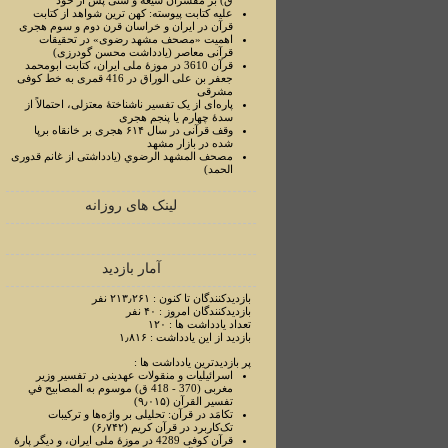
ق) بر مفسران شیعه و سنی پس از خود
علیه کتابت پیوسته: کهن ترین شواهد از کتابت
قرآن در ایران و خراسان قرن دوم و سوم هجری
اهمیت «مصحف مشهد رضوی» در تحقیقات
قرآنی معاصر (یادداشت محسن گودرزی)
قرآن 3610 در موزۀ ملی ایران، کتابت ابومحمد
جعفر بن علی الوراق در 416 قمری به خط کوفی
مشرقی
پاره‌ای از یک تفسیر ناشناختۀ معتزلی، احتمالاً از
سدۀ چهارم یا پنجم هجری
وقف قرآنی در سال ۶۱۴ هجری بر خانقاه برپا
شده در بازار مشهد
مصحف المشهد الرضوي (یادداشتی از غانم قدوری
الحمد)
لینک های روزانه
آمار بازدید
بازدیدکنندگان تا کنون : ۲۱۳٫۲۶۱ نفر
بازدیدکنندگان امروز : ۴۰ نفر
تعداد یادداشت ها : ۱۲۰
بازدید از این یادداشت : ۱٫۸۱۶
پر بازدیدترین یادداشت ها :
اسرائیلیات و منقولات عهدینی در تفسیر وزیر
مغربی (370 - 418 ق) موسوم به المصابیح في
تفسیر القرآن (۹٫۰۱۵)
تکامَد در قرآن: تحلیلی بر واژه‌ها و ترکیبات
تک‌کاربرد در قرآن کریم (۶٫۷۴۲)
قرآن کوفی 4289 در موزۀ ملی ایران، و دیگر پارۀ