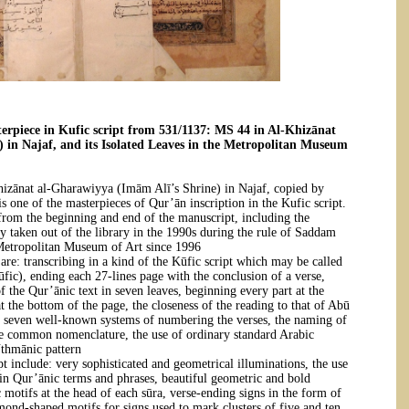
erpiece in Kufic script from 531/1137: MS 44 in Al-Khizānat
 in Najaf, and its Isolated Leaves in the Metropolitan Museum
izānat al-Gharawiyya (Imām Alī’s Shrine) in Najaf, copied by
one of the masterpieces of Qur’ān inscription in the Kufic script.
 from the beginning and end of the manuscript, including the
 taken out of the library in the 1990s during the rule of Saddam
Metropolitan Museum of Art since 1996.
are: transcribing in a kind of the Kūfic script which may be called
fic), ending each 27-lines page with the conclusion of a verse,
of the Qur’ānic text in seven leaves, beginning every part at the
t the bottom of the page, the closeness of the reading to that of Abū
he seven well-known systems of numbering the verses, the naming of
he common nomenclature, the use of ordinary standard Arabic
thmānic pattern.
ipt include: very sophisticated and geometrical illuminations, the use
tain Qur’ānic terms and phrases, beautiful geometric and bold
 motifs at the head of each sūra, verse-ending signs in the form of
mond-shaped motifs for signs used to mark clusters of five and ten