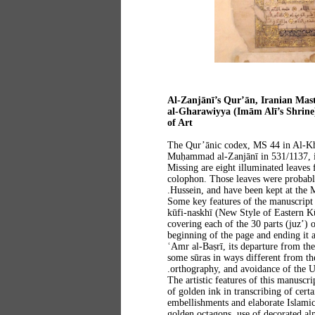
Al-Zanjānī’s Qur’ān, Iranian Mast
al-Gharawiyya (Imām Alī’s Shrine)
of Art
The Qur’ānic codex, MS 44 in Al-Kh
Muḥammad al-Zanjānī in 531/1137, is 
Missing are eight illuminated leaves
colophon. Those leaves were probably
Hussein, and have been kept at the 
Some key features of the manuscript 
kūfi-naskhī (New Style of Eastern Kū
covering each of the 30 parts (juz’) 
beginning of the page and ending it a
ʿAmr al-Baṣrī, its departure from t
some sūras in ways different from t
orthography, and avoidance of the U
The artistic features of this manuscr
of golden ink in transcribing of cer
embellishments and elaborate Islamic
golden octagons, use of decorated al