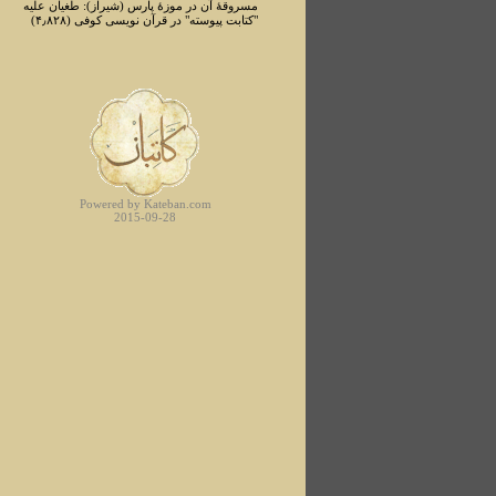
مسروقۀ آن در موزۀ پارس (شیراز): طغیان علیه
"کتابت پیوسته" در قرآن نویسی کوفی (۴٫۸۲۸)
Powered by Kateban.com
2015-09-28