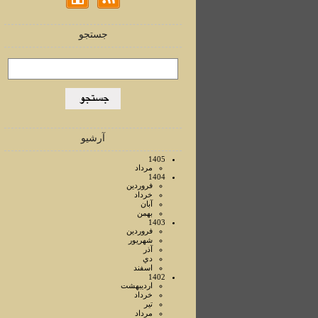
جستجو
آرشیو
1405
مرداد
1404
فروردين
خرداد
آبان
بهمن
1403
فروردين
شهريور
آذر
دي
اسفند
1402
ارديبهشت
خرداد
تير
مرداد