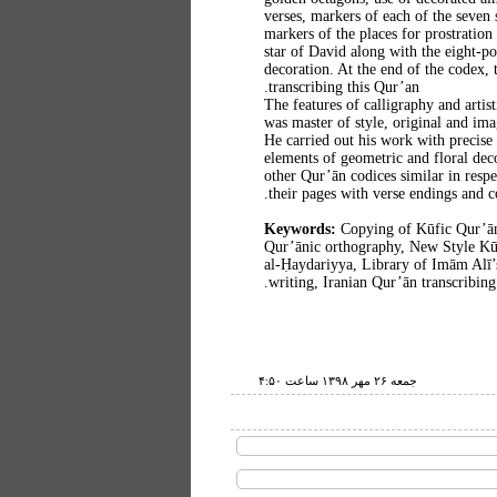
verses, markers of each of the seven 
markers of the places for prostration
star of David along with the eight-p
decoration. At the end of the codex, 
transcribing this Qur’an.
The features of calligraphy and artis
was master of style, original and im
He carried out his work with precise 
elements of geometric and floral dec
other Qur’ān codices similar in respe
their pages with verse endings and c
Keywords:
Copying of Kūfic Qur’ān
Qur’ānic orthography, New Style Kū
al-Ḥaydariyya, Library of Imām Alī’
writing, Iranian Qur’ān transcribing.
جمعه ۲۶ مهر ۱۳۹۸ ساعت ۴:۵۰