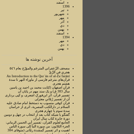
اسفند
1396
تير
شهريور
مهر
آذر
دي
بهمن
اسفند
1394
مهر
دي
بهمن
آخرین نوشته ها
مصحف الزّعفراني المترجَم والمؤرّخ بعام ٥٤٦
هجري في الرَّيّ
An Introduction to the Qurʾān of al-Zaʿfarānī
قرآن‌های مترجَم فارسی از ماوراء النهر تا سدۀ
هشتم هجری
قرآنِ اصفهان (کتابت محمد بن احمد بن یاسین
سال 383 ق) و یک سند مهم در پایان آن
تفسیر قرآن، اثر ابن‌فورکِ اشعری، و کپی برداری
آن از تفسیر رُمّانیِ معتزلی
قرآن کوفی منسوب به دستخط امام صادق علیه
السلام در دارالکتب المصرية، اثری از خراسان
سدۀ سوم یا چهارم هجری
گفتگو با شبکه کتاب بعد از انتخاب در چهل و دومین
دورۀ جایزۀ کتاب سال ایران
الجامع لعلوم القرآن، تفسير أبي الحسن الرماني:
الجزء الثلاثون: من سورة النبأ إلی سورة الناس
اهمیت و اثر تفسیر گمشدۀ رمّانی (متوفای 384