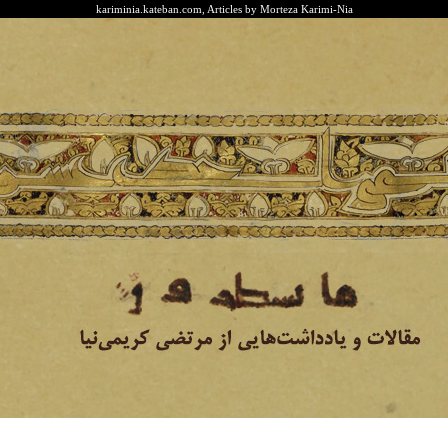
kariminia.kateban.com, Articles by Morteza Karimi-Nia