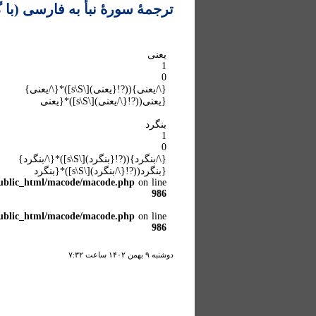
ترجمۀ سورۀ نبأ به فارسی (با 
یعنی
1
0
{\/یعنی}((?!{یعنی)[\s\S])*{\/یعنی}
{یعنی((?!{\/یعنی)[\s\S])*{یعنی
بنگرد
1
0
{\/بنگرد}((?!{بنگرد)[\s\S])*{\/بنگرد}
{بنگرد((?!{\/بنگرد)[\s\S])*{بنگرد
ublic_html/macode/macode.php
on line
986
ublic_html/macode/macode.php
on line
986
دوشنبه ۹ بهمن ۱۴۰۲ ساعت ۷:۳۲