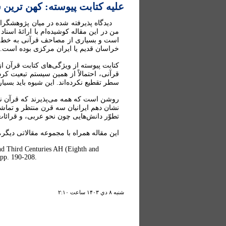
علیه کتابت پیوسته: کهن ترین
دیدگاه پذیرفته شده در میان پژوهشگرا
من در این مقاله کوشیده‌ام با ارائۀ اسن
است و بسیاری از مصاحف قرآنی به خط کوف
خراسان قدیم یا ایران مرکزی بوده است.
کتابت پیوسته از ویژگی‌های کتابت قرآن ا
قرآنی، احتمالاً از همین سیستم تبعیت کرد
سطر تقطیع نکرده‌اند. این شیوه باید بسیا
روشن است که همه می‌پذیرند که قرآن نوی
نشان دهم ایرانیان سه قرن منتظر و تماشاگر
تطوّر دانش‌هایی چون نحو عربی، و قرائات
این مقاله همراه با مجموعه مقالاتی دیگر، در کتا
and Third Centuries AH (Eighth and
 pp. 190-208.
شنبه ۸ دي ۱۴۰۳ ساعت ۲:۱۰