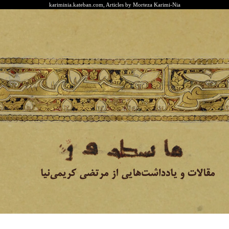
kariminia.kateban.com, Articles by Morteza Karimi-Nia