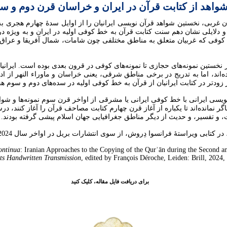
 شواهد از کتابت قرآن در ایران و خراسان قرن دوم و 
ن غربی، نخستین شواهد قرآن نویسی ایرانیان را از اوایل سدۀ چهارم هجری ب
اد و دلایلی نشان دهم سنت کتابت قرآن به خط کوفی اولیه در ایران و به ویژه
ی که غربیان متعلق به مناطق مختلفی چون شامات، شمال آفریقا و عراق می‌د
ز نخستین نمونه‌های حجازی تا نمونه‌های کوفی در قرون بعدی بوده است. ایرانی
ه‌اند، اما به تدریج در برخی مناطق شرقی، یعنی خراسان و ماوراء النهر از اد
ر زودتر در کتابت ایرانیان از قرآن به خط کوفی اولیه در سده‌های دوم و سوم ه
سی ایرانی با خط کوفی ایرانی یا مشرقی از اواخر قرن سوم نمونه‌ها و شواه
 نمانده‌اند تا یکباره از آغاز قرن چهارم کتابت مصاحف قرآن را آغاز کنند، درس
، و تفسیر، و حدیث از دیگر مناطق جغرافیایی جهان اسلام پیشی گرفته بودند.
بی ویراستۀ فرانسوا دِروش، از سوی انتشارات بریل در اواخر سال 2024 انتشار یافته است:
ontinua
: Iranian Approaches to the Copying of the Qurʾān during the Second 
ts Handwritten Transmission
, edited by François Déroche, Leiden: Brill, 2024,
برای دریافت فایل مقاله، کلیک کنید