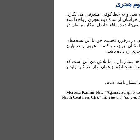
سوم هجری
ه بعد، و به خط کوفی مشرقی می‌انگارد.
 در خراسان از سدۀ دوم هجری رواج داشته
انند، درواقع حاصل ابتکار ایرانیان در
ان در برخورد نخست خود با این نسخه‌های
امۀ آن تن زده و کلمات عربی را در پایان
جری رخ داده باشد.
د بسیار دارد، اما تلاش من این است که
ت همچنانکه از همان آغاز، در کار تولید و
Morteza Karimi-Nia, “Against
Scriptio C
Ninth Centuries CE),” in:
The Qur’an and I