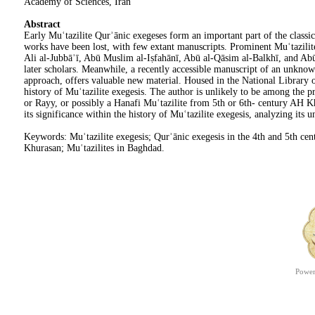
Academy of Sciences, Iran
Abstract
Early Muʿtazilite Qurʾānic exegeses form an important part of the cla
works have been lost, with few extant manuscripts. Prominent Muʿta
Ali al-Jubbāʾī, Abū Muslim al-Iṣfahānī, Abū al-Qāsim al-Balkhī, an
later scholars. Meanwhile, a recently accessible manuscript of an unk
approach, offers valuable new material. Housed in the National Librar
history of Muʿtazilite exegesis. The author is unlikely to be among
or Rayy, or possibly a Hanafi Muʿtazilite from 5th or 6th- century AH
its significance within the history of Muʿtazilite exegesis, analyzing i
Keywords: Muʿtazilite exegesis; Qurʾānic exegesis in the 4th and 5t
Khurasan; Muʿtazilites in Baghdad.
P