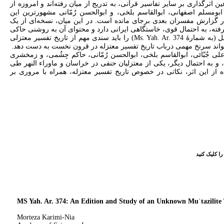
ذاری بر سایر تفاسیر قرآنی، به تدریج از میان رفته‌اند و امروزه از
ومسلم اصفهانی، ابوالقاسم بلخی، و ابوالحسن رُمّانی مشهورترین این
 گزارش مفسران بعدی برجای مانده است. در این میان، نسخه‌ای از یک
، به احتمال قوی، خاستگاهی ایرانی دارد و محتوای آن به روشنی حاکی
از رویکرد معتزلی نویسندۀ آن است. این اوراق تازه مکشوف در کتابخانۀ ملی اسرائیل (به شمارۀ Ms. Yah. Ar. 374) را باید سندی مهم از تاریخ تفسیر معتزلی
تواند سرنخ مهمی درباب تاریخ تفسیر معتزله در قرون نخست به دست دهد
بّائی، ابوالقاسم بلخی، ابوالحسن رُمّانی، حاکم جِشُمی، و زمخشری
به احتمال دیگر، یکی از معتزلیان حنفی در خراسان و ماوراء النهر طی
 این اثر، نکاتی در خصوص تاریخ تفسیر معتزله، همراه با مروری بر
یک کنید
MS Yah. Ar. 374: An Edition and Study of an Unknown Muʿtazilit
Morteza Karimi-Nia